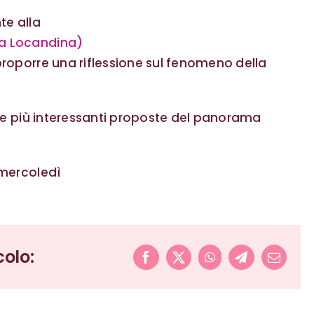
te alla
la Locandina)
proporre una riflessione sul fenomeno della
a le più interessanti proposte del panorama
i mercoledì
colo:
Facebook
X
WhatsApp
Telegram
Email